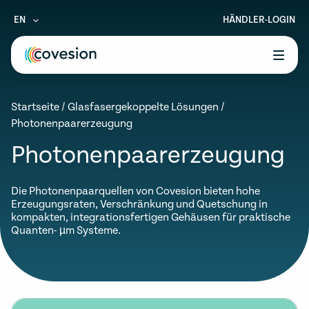
EN
HÄNDLER-LOGIN
le menu
Startseite
/
Glasfasergekoppelte Lösungen
/
le menu
Photonenpaarerzeugung
le menu
Photonenpaarerzeugung
le menu
Die Photonenpaarquellen von Covesion bieten hohe
le menu
Erzeugungsraten, Verschränkung und Quetschung in
kompakten, integrationsfertigen Gehäusen für praktische
Quanten- µm Systeme.