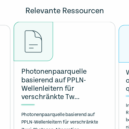
Relevante Ressourcen
Photonenpaarquelle
basierend auf PPLN-
o
Wellenleitern für
q
verschränkte Tw...
I
R
Photonenpaarquelle basierend auf
b
PPLN-Wellenleitern für verschränkte
n