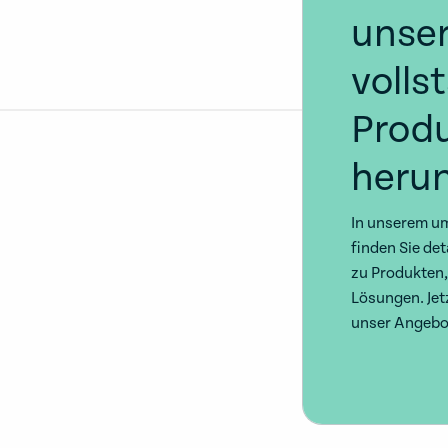
unse
volls
Prod
herun
In unserem u
finden Sie det
zu Produkten,
Lösungen. Jet
unser Angebo