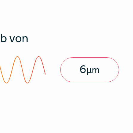
ab von
6
µm