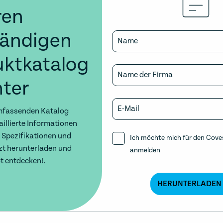
ren
tändigen
Name
uktkatalog
Name der Firma
ter
E-Mail
mfassenden Katalog
aillierte Informationen
 Spezifikationen und
Ich möchte mich für den Cove
zt herunterladen und
anmelden
t entdecken!.
HERUNTERLADEN