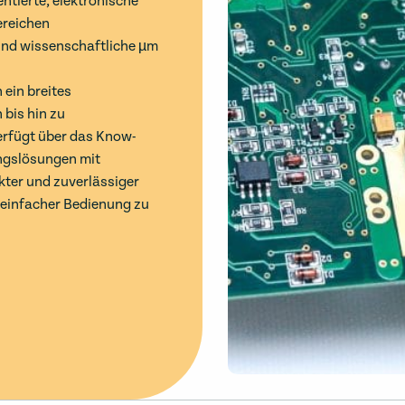
ntierte, elektronische
ereichen
und wissenschaftliche µm
ein breites
bis hin zu
rfügt über das Know-
ngslösungen mit
kter und zuverlässiger
einfacher Bedienung zu