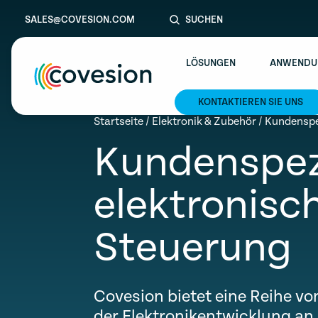
SALES@COVESION.COM
SUCHEN
LÖSUNGEN
ANWENDU
KONTAKTIEREN SIE UNS
le menu
Startseite
/
Elektronik & Zubehör
/
Kundenspez
Kundenspez
le menu
le menu
elektronisc
le menu
Steuerung
le menu
Covesion bietet eine Reihe vo
der Elektronikentwicklung an