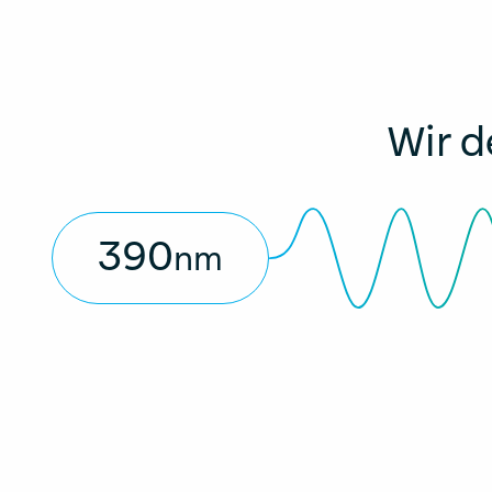
Wir d
390
nm