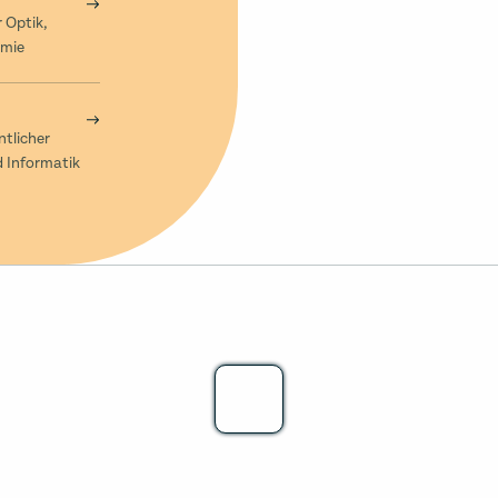
Reihe von Standardprodukten 
und damit die Effizienz der S
 Optik,
Unternehmen auch kundenspez
omie
gewährleisten. Covesion bot 
individuelle Serviceleistungen 
anstelle einer einzigen Polung
es in einem der Geräte unters
Polungsperioden, wodurch wir 
ntlicher
und die optimale Konfiguratio
d Informatik