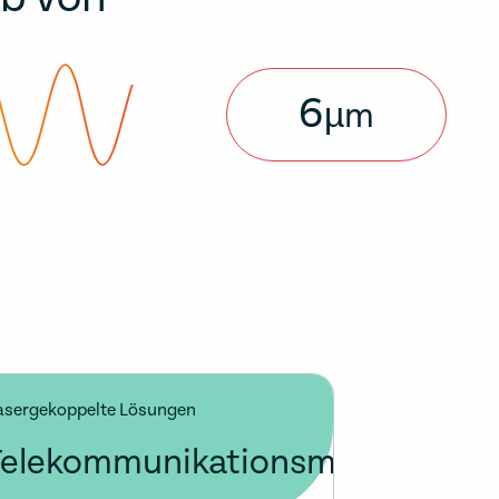
6
µm
asergekoppelte Lösungen
Telekommunikationsmodulatore