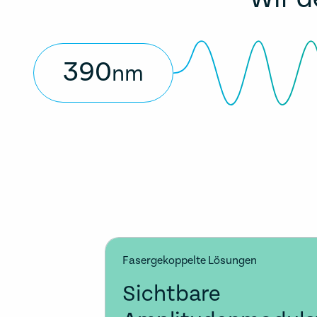
390
nm
Fasergekoppelte Lösungen
Sichtbare