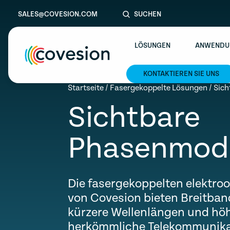
SALES@COVESION.COM
SUCHEN
LÖSUNGEN
ANWENDU
KONTAKTIEREN SIE UNS
le menu
Startseite
/
Fasergekoppelte Lösungen
/
Sich
Sichtbare
le menu
le menu
Phasenmodu
le menu
le menu
Die fasergekoppelten elektr
von Covesion bieten Breitban
kürzere Wellenlängen und höh
herkömmliche Telekommunika