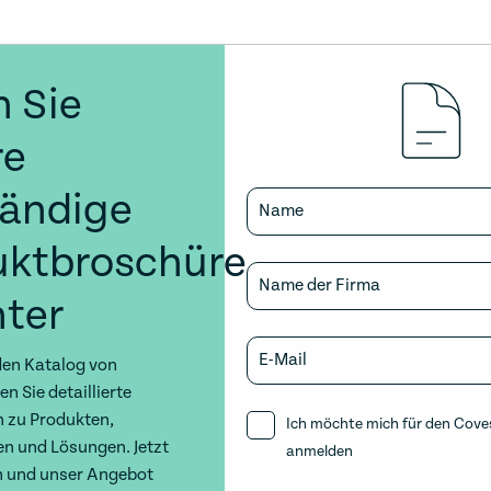
 Sie
re
tändige
Name
uktbroschüre
Name der Firma
ter
E-Mail
en Katalog von
n Sie detaillierte
 zu Produkten,
Ich möchte mich für den Cove
en und Lösungen. Jetzt
anmelden
n und unser Angebot