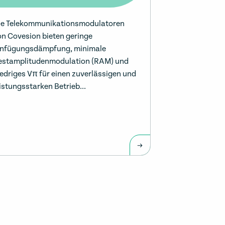
ie Telekommunikationsmodulatoren
on Covesion bieten geringe
infügungsdämpfung, minimale
estamplitudenmodulation (RAM) und
iedriges Vπ für einen zuverlässigen und
eistungsstarken Betrieb...