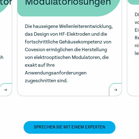
toren
Modulatorlösungen
D
v
Die hauseigene Wellenleiterentwicklung,
E
das Design von HF-Elektroden und die
R
fortschrittliche Gehäusekompetenz von
n
Covesion ermöglichen die Herstellung
l
ch
von elektrooptischen Modulatoren, die
exakt auf Ihre
Anwendungsanforderungen
zugeschnitten sind.
SPRECHEN SIE MIT EINEM EXPERTEN