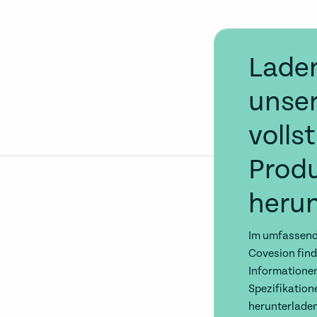
Laden
unse
volls
Prod
herun
Im umfassend
Covesion finde
Informationen
Spezifikation
herunterlade