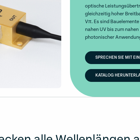
optische Leistungsübert
gleichzeitig hoher Breit
Vπ. Es sind Bauelemente
nahen UV bis zum nahen I
photonischer Anwendung
SPRECHEN SIE MIT EI
KATALOG HERUNTERL
ecken alle Wellenlängen 