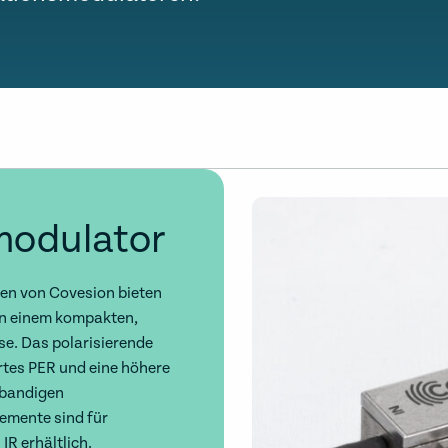
odulator
en von Covesion bieten
in einem kompakten,
e. Das polarisierende
rtes PER und eine höhere
tbandigen
emente sind für
R erhältlich.