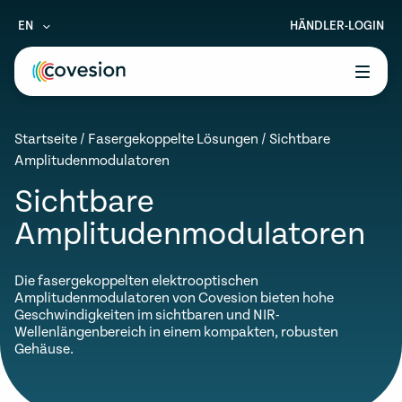
EN
HÄNDLER-LOGIN
le menu
Startseite
/
Fasergekoppelte Lösungen
/
Sichtbare
le menu
Amplitudenmodulatoren
le menu
Sichtbare
Amplitudenmodulatoren
le menu
le menu
Die fasergekoppelten elektrooptischen
Amplitudenmodulatoren von Covesion bieten hohe
Geschwindigkeiten im sichtbaren und NIR-
Wellenlängenbereich in einem kompakten, robusten
Gehäuse.