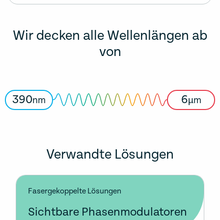
Wir decken alle Wellenlängen ab
von
390
6
nm
µm
Verwandte Lösungen
Fasergekoppelte Lösungen
Sichtbare Phasenmodulatoren