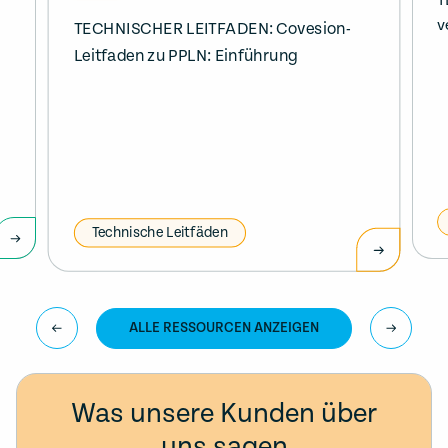
T
v
TECHNISCHER LEITFADEN: Covesion-
Leitfaden zu PPLN: Einführung
Technische Leitfäden
ALLE RESSOURCEN ANZEIGEN
Was unsere Kunden über
uns sagen