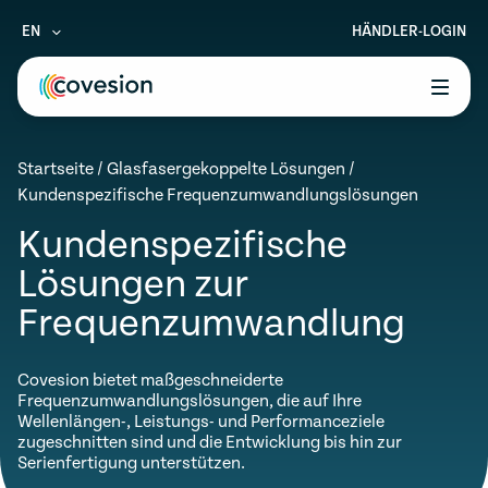
EN
HÄNDLER-LOGIN
le menu
Startseite
/
Glasfasergekoppelte Lösungen
/
le menu
Kundenspezifische Frequenzumwandlungslösungen
le menu
Kundenspezifische
Lösungen zur
le menu
Frequenzumwandlung
le menu
Covesion bietet maßgeschneiderte
Frequenzumwandlungslösungen, die auf Ihre
Wellenlängen-, Leistungs- und Performanceziele
zugeschnitten sind und die Entwicklung bis hin zur
Serienfertigung unterstützen.