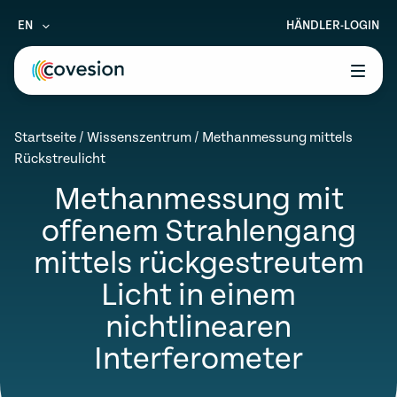
EN
HÄNDLER-LOGIN
le menu
Startseite
/
Wissenszentrum
/
Methanmessung mittels
le menu
Rückstreulicht
le menu
Methanmessung mit
offenem Strahlengang
le menu
mittels rückgestreutem
le menu
Licht in einem
nichtlinearen
Interferometer