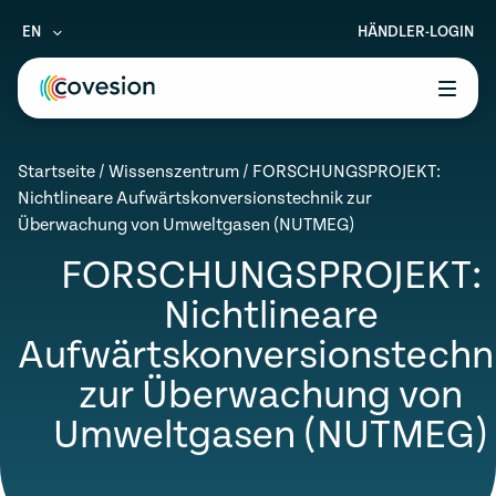
EN
HÄNDLER-LOGIN
le menu
Startseite
/
Wissenszentrum
/
FORSCHUNGSPROJEKT:
le menu
Nichtlineare Aufwärtskonversionstechnik zur
Überwachung von Umweltgasen (NUTMEG)
le menu
FORSCHUNGSPROJEKT:
le menu
Nichtlineare
le menu
Aufwärtskonversionstechn
zur Überwachung von
Umweltgasen (NUTMEG)