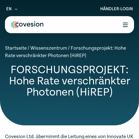
EN
HÄNDLER-LOGIN
le menu
Startseite
/
Wissenszentrum
/
Forschungsprojekt: Hohe
le menu
Rate verschränkter Photonen (HiREP)
le menu
FORSCHUNGSPROJEKT:
Hohe Rate verschränkter
le menu
Photonen (HiREP)
le menu
Covesion Ltd. übernimmt die Leitung eines von Innovate UK