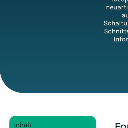
neuart
au
Schaltu
Schnitt
Info
Fo
Inhalt