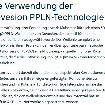
e Verwendung der
vesion PPLN-Technologie
terstützung ihrer Forschung erwarb Muhamed kürzlich einen 30
:PPLN-Wellenleiter von Covesion, der speziell für maximale
sionseffizienz ausgewählt wurde. Der Wellenleiter spielt eine
le Rolle in ihrem Projekt, indem er über spontane parametrische
skonversion (SPDC) eine Photonenpaarquelle mit hoher Rate
stellt, die für die Entwicklung von QKD- µm im Mikrometerbereich
slich ist.
am evaluiert derzeit die zeitlichen und spektralen Korrelationen 
leiter, um sie mit ihren eigenen gefertigten Komponenten zu
ichen und ihr Potenzial für die zukünftige Integration in ihre µm
uelle zu bewerten, da ihr Ziel die Herstellung einer gekapselten 
elle ist, die den Wellenleiter enthält und das Potenzial hat, in
t in QKD- µm -Netzwerke eingebettet zu werden.