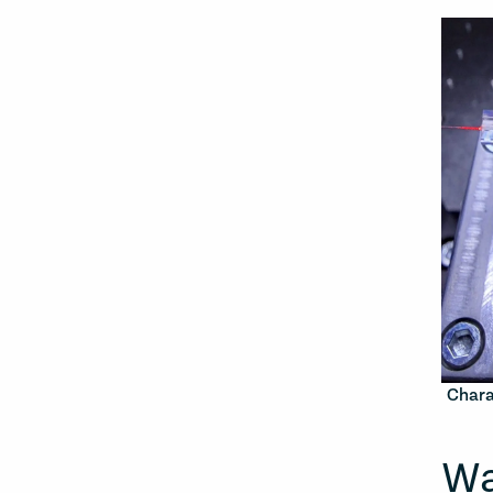
Chara
Wa