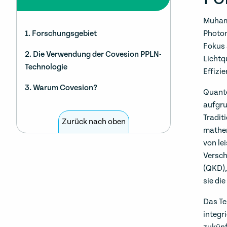
Muhame
1. Forschungsgebiet
Photon
Fokus 
2. Die Verwendung der Covesion PPLN-
Lichtq
Technologie
Effizi
3. Warum Covesion?
Quante
aufgru
Tradit
Zurück nach oben
mathem
von le
Versch
(QKD),
sie die
Das Te
integr