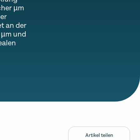
cher µm
her
t an der
, µm und
ealen
Artikel teilen