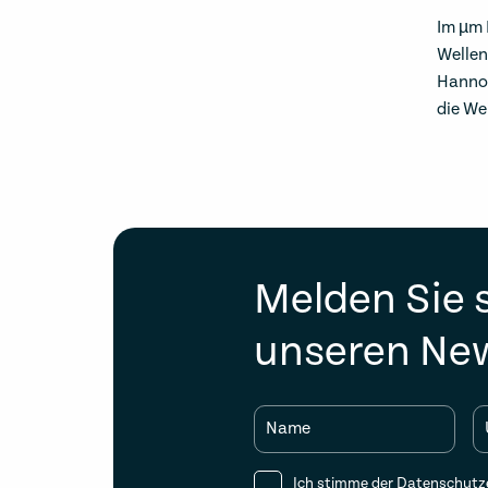
Im µm 
Wellen
Hannov
die We
Melden Sie s
unseren New
Name
Ich stimme der
Datenschutz