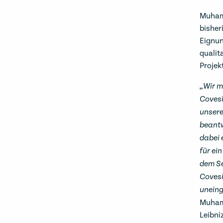
Muhame
bisher
Eignun
qualit
Projek
„Wir m
Covesi
unser
beantw
dabei 
für ei
dem Se
Covesi
uneing
Muhame
Leibni