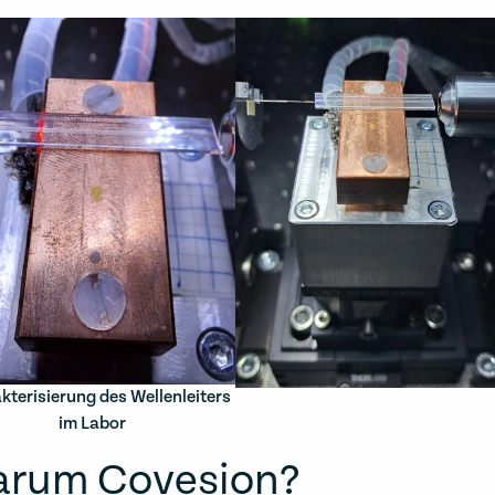
kterisierung des Wellenleiters
im Labor
rum Covesion?