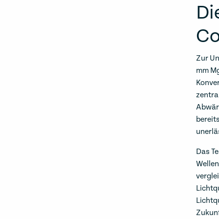
Di
Co
Zur Un
mm MgO
Konver
zentra
Abwärt
bereit
unerläs
Das Te
Wellen
vergle
Lichtq
Lichtqu
Zukunf