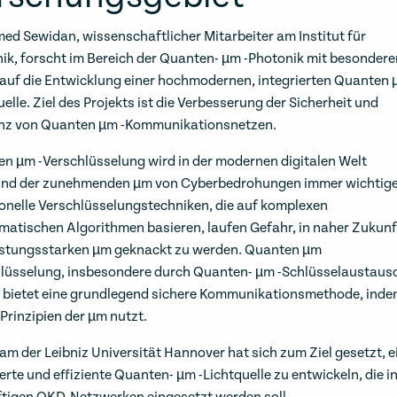
d Sewidan, wissenschaftlicher Mitarbeiter am Institut für
ik, forscht im Bereich der Quanten- µm -Photonik mit besonder
auf die Entwicklung einer hochmodernen, integrierten Quanten 
uelle. Ziel des Projekts ist die Verbesserung der Sicherheit und
enz von Quanten µm -Kommunikationsnetzen.
n µm -Verschlüsselung wird in der modernen digitalen Welt
nd der zunehmenden µm von Cyberbedrohungen immer wichtige
ionelle Verschlüsselungstechniken, die auf komplexen
atischen Algorithmen basieren, laufen Gefahr, in naher Zukunf
istungsstarken µm geknackt zu werden. Quanten µm
lüsselung, insbesondere durch Quanten- µm -Schlüsselaustaus
 bietet eine grundlegend sichere Kommunikationsmethode, ind
 Prinzipien der µm nutzt.
am der Leibniz Universität Hannover hat sich zum Ziel gesetzt, e
ierte und effiziente Quanten- µm -Lichtquelle zu entwickeln, die i