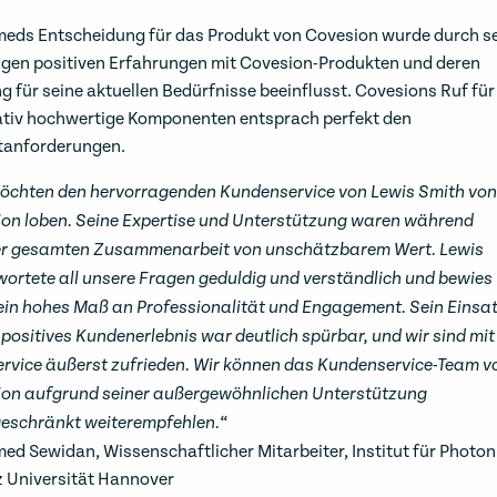
ds Entscheidung für das Produkt von Covesion wurde durch s
igen positiven Erfahrungen mit Covesion-Produkten und deren
g für seine aktuellen Bedürfnisse beeinflusst. Covesions Ruf für
ativ hochwertige Komponenten entsprach perfekt den
tanforderungen.
öchten den hervorragenden Kundenservice von Lewis Smith von
on loben. Seine Expertise und Unterstützung waren während
er gesamten Zusammenarbeit von unschätzbarem Wert. Lewis
ortete all unsere Fragen geduldig und verständlich und bewies
ein hohes Maß an Professionalität und Engagement. Sein Einsa
n positives Kundenerlebnis war deutlich spürbar, und wir sind mit
rvice äußerst zufrieden. Wir können das Kundenservice-Team v
on aufgrund seiner außergewöhnlichen Unterstützung
eschränkt weiterempfehlen.“
d Sewidan, Wissenschaftlicher Mitarbeiter, Institut für Photon
z Universität Hannover