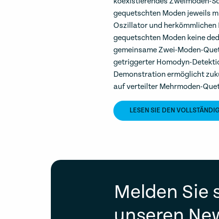
koexistierendes Zweimoden-Squ
gequetschten Moden jeweils mi
Oszillator und herkömmlichen N
gequetschten Moden keine dediz
gemeinsame Zwei-Moden-Quets
getriggerter Homodyn-Detektio
Demonstration ermöglicht zuk
auf verteilter Mehrmoden-Que
LESEN SIE DEN VOLLSTÄNDI
Melden Sie s
unseren New