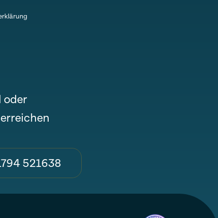
rklärung
l oder
 erreichen
1794 521638