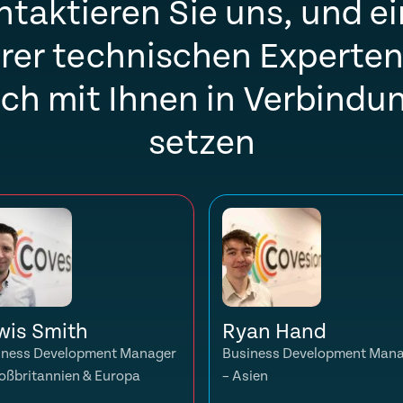
ntaktieren Sie uns, und ei
rer technischen Experten
ich mit Ihnen in Verbindu
setzen
wis Smith
Ryan Hand
iness Development Manager
Business Development Man
oßbritannien & Europa
– Asien