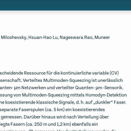
 Miloshevsky, Hsuan-Hao Lu, Nageswara Rao, Muneer
tscheidende Ressource für die kontinuierliche variable (CV)
enschaft. Verteiltes Multimoden-Squeezing ist unerlässlich
uanten- µm Netzwerken und verteilter Quanten- µm -Sensorik.
Messung von Multimoden-Squeezing mittels Homodyn-Detektion
 koexistierende klassische Signale, d. h. auf „dunkler“ Faser.
 separate Faserspulen (ca. 5 km) ein koexistierendes
gemessen. Darüber hinaus wird nach Verteilung über
gte Fasern (ca. 250 m und 1,2 km) ebenfalls ein