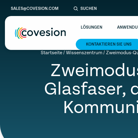
SALES@COVESION.COM
SUCHEN
LÖSUNGEN
ANWENDU
KONTAKTIEREN SIE UNS
le menu
Startseite
/
Wissenszentrum
/
Zweimodus-Que
Zweimodus
le menu
le menu
Glasfaser, 
le menu
Kommunik
le menu