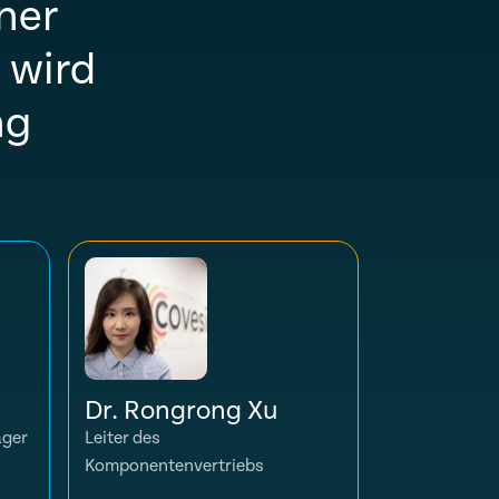
ner
 wird
ng
Dr. Rongrong Xu
ager
Leiter des
Komponentenvertriebs