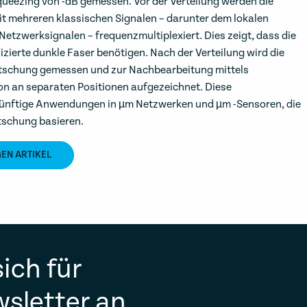
eezing von -dB gemessen. Vor der Verteilung werden die
t mehreren klassischen Signalen – darunter dem lokalen
etzwerksignalen – frequenzmultiplexiert. Dies zeigt, dass die
ierte dunkle Faser benötigen. Nach der Verteilung wird die
chung gemessen und zur Nachbearbeitung mittels
n an separaten Positionen aufgezeichnet. Diese
ünftige Anwendungen in µm Netzwerken und µm -Sensoren, die
tschung basieren.
GEN ARTIKEL
ich für
sletter an