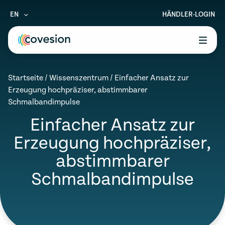
EN
HÄNDLER-LOGIN
le menu
Startseite
/
Wissenszentrum
/
Einfacher Ansatz zur
le menu
Erzeugung hochpräziser, abstimmbarer
Schmalbandimpulse
le menu
Einfacher Ansatz zur
le menu
Erzeugung hochpräziser,
le menu
abstimmbarer
Schmalbandimpulse