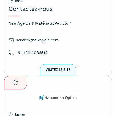
Inde
Contactez-nous
New Age µm & Matériaux Pvt. Ltd.™
service@newagein.com
+91-124-4086514
VISITEZ LE SITE
Japon