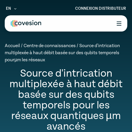
EN
CONNEXION DISTRIBUTEUR
le menu
Accueil
/
Centre de connaissances
/
Source d'intrication
le menu
multiplexée à haut débit basée sur des qubits temporels
pourµm les réseaux
le menu
Source d'intrication
le menu
multiplexée à haut débit
le menu
basée sur des qubits
temporels pour les
réseaux quantiques µm
avancés