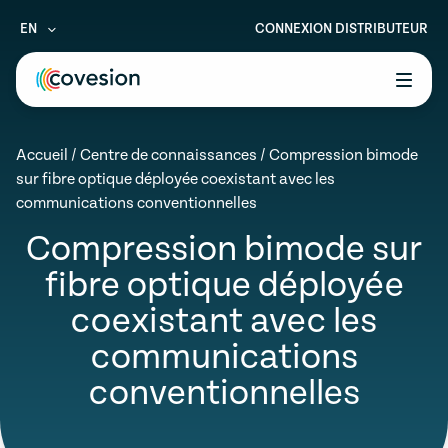
EN
CONNEXION DISTRIBUTEUR
le menu
Accueil
/
Centre de connaissances
/
Compression bimode
le menu
sur fibre optique déployée coexistant avec les
communications conventionnelles
le menu
Compression bimode sur
le menu
fibre optique déployée
le menu
coexistant avec les
communications
conventionnelles