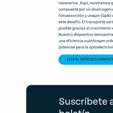
necesarios. Aquí, mostramos 
compuesta por un dicalcogenur
fotoabsorción y unaµm (GaN) c
este desafío. El transporte ver
posible gracias al crecimiento
Nuestro dispositivo demuestra
una eficiencia cuánticaµm orden
potencial para la optoelectróni
LEER EL ARTÍCULO COMPLE
Suscríbete 