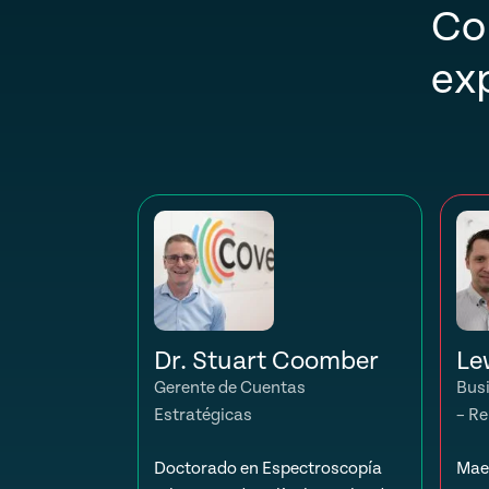
Co
ex
Dr. Stuart Coomber
Le
Gerente de Cuentas
Bus
Estratégicas
– Re
Doctorado en Espectroscopía
Maes