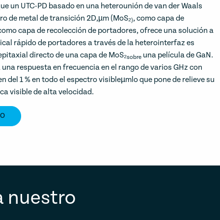
que un UTC-PD basado en una heterounión de van der Waals
o de metal de transición 2D,µm (MoS₂
, como capa de
)
omo capa de recolección de portadores, ofrece una solución a
tical rápido de portadores a través de la heterointerfaz es
 epitaxial directo de una capa de MoS₂
una película de GaN.
sobre
 una respuesta en frecuencia en el rango de varios GHz con
 del 1 % en todo el espectro visibleµmlo que pone de relieve su
ca visible de alta velocidad.
TO
a nuestro