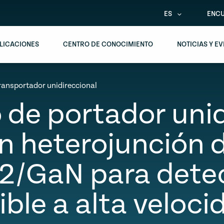
ES
ENCU
LICACIONES
CENTRO DE CONOCIMIENTO
NOTICIAS Y E
ransportador unidireccional
 de portador unid
n heterojunción d
/GaN para detec
sible a alta veloci