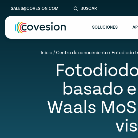
SALES@COVESION.COM
BUSCAR
SOLUCIONES
AP
le menu
Inicio
/
Centro de conocimiento
/
Fotodiodo t
Fotodiodo
le menu
le menu
basado e
le menu
Waals MoS2
le menu
vi