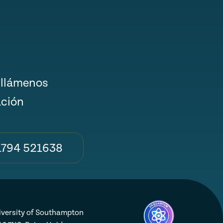
 llámenos
ación
1794 521638
iversity of Southampton