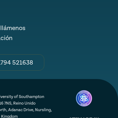
 llámenos
ación
1794 521638
iversity of Southampton
16 7NS, Reino Unido
rth, Adanac Drive, Nursling,
d Kingdom