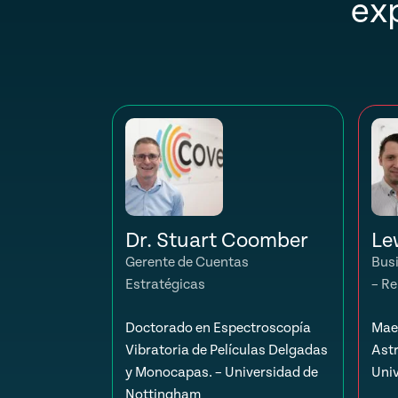
ex
Dr. Stuart Coomber
Le
Gerente de Cuentas
Bus
Estratégicas
– Re
Doctorado en Espectroscopía
Maes
Vibratoria de Películas Delgadas
Astr
y Monocapas. – Universidad de
Uni
Nottingham