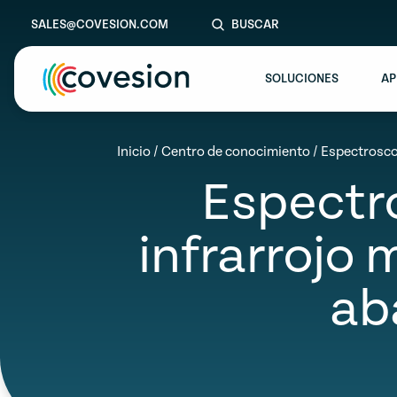
SALES@COVESION.COM
BUSCAR
SOLUCIONES
AP
le menu
Inicio
/
Centro de conocimiento
/
Espectroscop
Espectr
le menu
le menu
infrarrojo 
le menu
ab
le menu