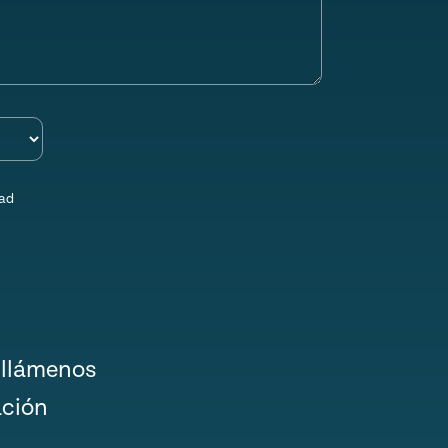
dad
 llámenos
ación