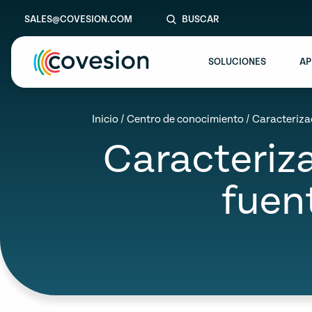
SALES@COVESION.COM
BUSCAR
SOLUCIONES
AP
le menu
Inicio
/
Centro de conocimiento
/
Caracterizac
Caracteriza
le menu
le menu
fuen
le menu
le menu