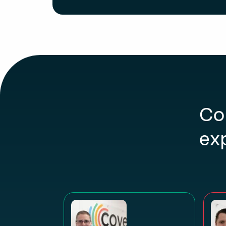
Co
ex