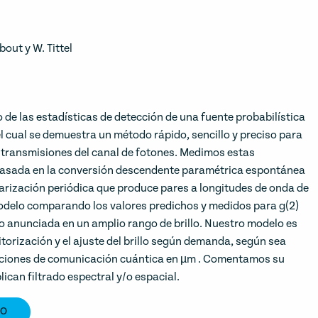
dbout y W. Tittel
e las estadísticas de detección de una fuente probabilística
el cual se demuestra un método rápido, sencillo y preciso para
las transmisiones del canal de fotones. Medimos estas
basada en la conversión descendente paramétrica espontánea
larización periódica que produce pares a longitudes de onda de
odelo comparando los valores predichos y medidos para g(2)
co anunciada en un amplio rango de brillo. Nuestro modelo es
torización y el ajuste del brillo según demanda, según sea
aciones de comunicación cuántica en µm . Comentamos su
lican filtrado espectral y/o espacial.
TO