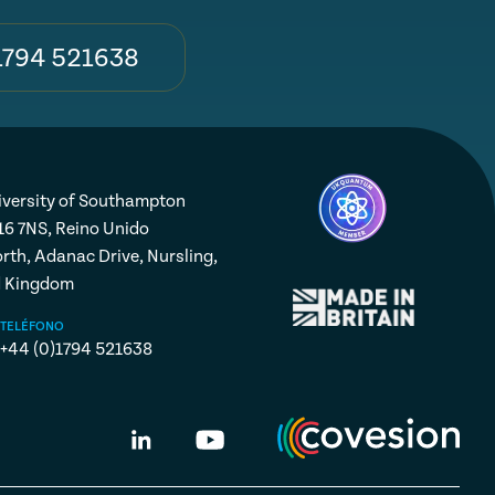
1794 521638
iversity of Southampton
16 7NS, Reino Unido
rth, Adanac Drive, Nursling,
d Kingdom
TELÉFONO
+44 (0)1794 521638