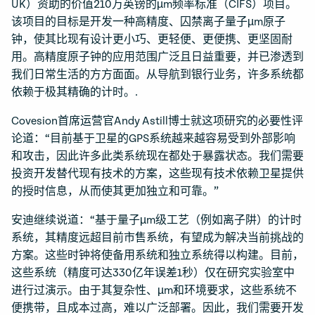
UK）资助的价值210万英镑的µm频率标准（CIFS）项目。
该项目的目标是开发一种高精度、囚禁离子量子µm原子
钟，使其比现有设计更小巧、更轻便、更便携、更坚固耐
用。高精度原子钟的应用范围广泛且日益重要，并已渗透到
我们日常生活的方方面面。从导航到银行业务，许多系统都
依赖于极其精确的计时。.
Covesion首席运营官Andy Astill博士就这项研究的必要性评
论道：“目前基于卫星的GPS系统越来越容易受到外部影响
和攻击，因此许多此类系统现在都处于暴露状态。我们需要
投资开发替代现有技术的方案，这些现有技术依赖卫星提供
的授时信息，从而使其更加独立和可靠。”
安迪继续说道：“基于量子µm级工艺（例如离子阱）的计时
系统，其精度远超目前市售系统，有望成为解决当前挑战的
方案。这些时钟将使备用系统和独立系统得以构建。目前，
这些系统（精度可达330亿年误差1秒）仅在研究实验室中
进行过演示。由于其复杂性、µm和环境要求，这些系统不
便携带，且成本过高，难以广泛部署。因此，我们需要开发